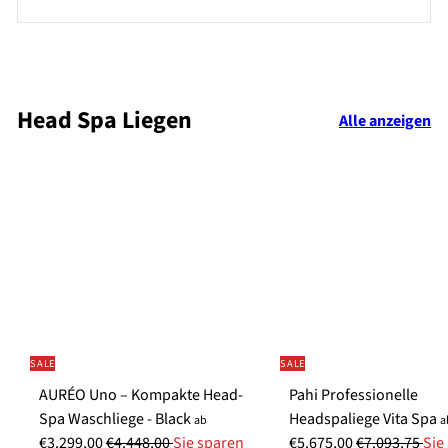
Head Spa Liegen
Alle anzeigen
SALE
SALE
AURÉO Uno – Kompakte Head-
Pahi Professionelle
S
S
Spa Waschliege - Black
Headspaliege Vita Spa
ab
a
N
o
N
o
€3.299,00
€4.448,00
Sie sparen
€5.675,00
€7.093,75
Sie