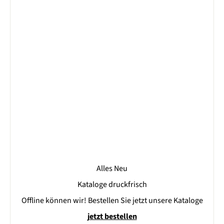
e
s
e
i
i
s
s
Alles Neu
Kataloge druckfrisch
Offline können wir! Bestellen Sie jetzt unsere Kataloge
jetzt bestellen