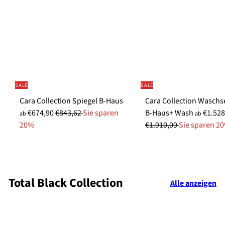
P
i
r
r
s
e
e
i
i
s
s
SALE
SALE
Cara Collection Spiegel B-Haus
Cara Collection Waschs
S
N
S
€674,90
€843,62
Sie sparen
B-Haus+ Wash
€1.528
ab
ab
o
o
o
20%
€1.910,09
Sie sparen 2
n
r
n
d
m
d
e
a
e
r
l
r
Total Black Collection
Alle anzeigen
p
e
p
r
r
r
e
P
e
i
r
i