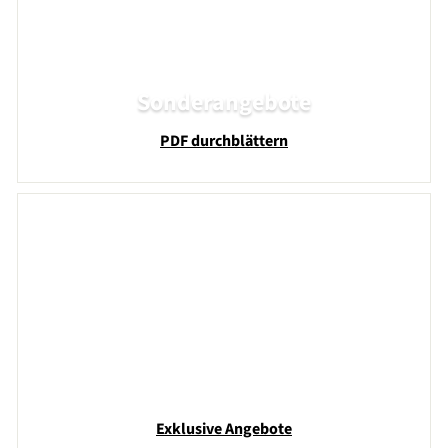
i
i
s
s
Sonderangebote
PDF durchblättern
Exklusive Angebote