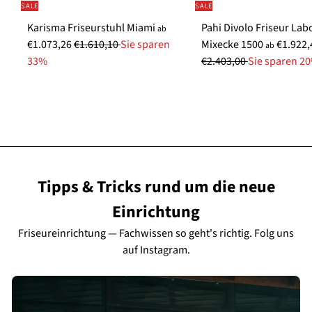
SALE
SALE
Karisma Friseurstuhl Miami
Pahi Divolo Friseur Labo
ab
N
S
€1.073,26
€1.610,10
Sie sparen
Mixecke 1500
€1.922,
ab
o
o
33%
€2.403,00
Sie sparen 2
r
n
m
d
a
e
l
r
e
p
r
r
P
e
Tipps & Tricks rund um die neue
r
i
Einrichtung
e
s
i
Friseureinrichtung — Fachwissen so geht's richtig. Folg uns
s
auf Instagram.