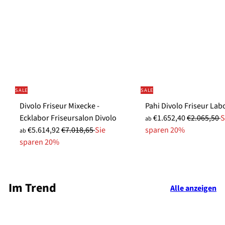
SALE
SALE
Divolo Friseur Mixecke -
Pahi Divolo Friseur Lab
S
N
Ecklabor Friseursalon Divolo
€1.652,40
€2.065,50
S
ab
N
o
o
€5.614,92
€7.018,65
Sie
sparen 20%
ab
o
n
r
sparen 20%
r
d
m
m
e
a
a
r
l
Im Trend
Alle anzeigen
l
p
e
e
r
r
r
e
P