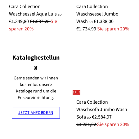
e
e
Cara Collection
Cara Collection
i
i
S
Waschsessel Aqua Luis
Waschsessel Jumbo
s
s
ab
N
o
N
€1.349,80
€1.687,25
Sie
Wash
€1.388,00
ab
o
n
o
sparen 20%
€1.734,99
Sie sparen 20%
r
d
r
m
e
m
a
r
a
Katalogbestellun
l
p
l
e
r
e
g
r
e
r
Gerne senden wir Ihnen
P
i
P
kostenlos unsere
r
s
r
Kataloge rund um die
SALE
e
e
Friseureinrichtung.
Cara Collection
i
i
Waschsofa Jumbo Wash
s
s
JETZT ANFORDERN
N
Sofa
€2.584,97
ab
o
€3.231,22
Sie sparen 20%
r
m