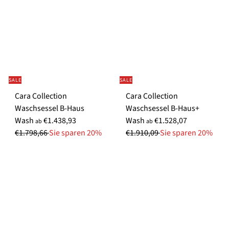
a
l
e
r
P
r
SALE
SALE
e
Cara Collection
Cara Collection
i
Waschsessel B-Haus
Waschsessel B-Haus+
s
S
N
S
N
Wash
€1.438,93
Wash
€1.528,07
ab
ab
o
o
o
o
€1.798,66
Sie sparen 20%
€1.910,09
Sie sparen 20%
n
r
n
r
d
m
d
m
e
a
e
a
r
l
r
l
p
e
p
e
r
r
r
r
e
P
e
P