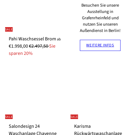
e
P
Besuchen Sie unsere
r
r
Ausstellung in
Grafenrheinfeld und
P
e
nutzen Sie unseren
r
i
SALE
Außendienst in Berlin!
e
s
S
Pahi Waschsessel Brom
i
ab
WEITERE INFOS
N
o
€1.998,00
€2.497,50
Sie
s
o
n
sparen 20%
r
d
m
e
a
r
l
p
e
r
r
e
P
i
r
s
SALE
SALE
e
i
Salondesign 24
Karisma
s
Waschanlage Chayenne
Rückwärtswaschanlage