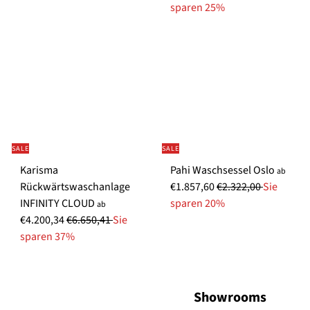
r
o
sparen 25%
m
r
a
m
l
a
e
l
r
e
P
r
r
P
e
r
SALE
SALE
i
e
Karisma
Pahi Waschsessel Oslo
s
i
ab
N
Rückwärtswaschanlage
€1.857,60
€2.322,00
Sie
s
o
INFINITY CLOUD
sparen 20%
ab
N
r
€4.200,34
€6.650,41
Sie
o
m
sparen 37%
r
a
m
l
a
e
Showrooms
l
r