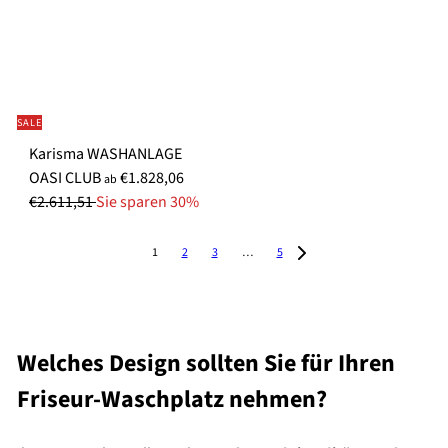
SALE
Karisma WASHANLAGE
N
OASI CLUB
€1.828,06
ab
o
€2.611,51
Sie sparen 30%
r
m
1
2
3
…
5
a
l
e
r
Welches Design sollten Sie für Ihren
P
Friseur-Waschplatz nehmen?
r
e
i