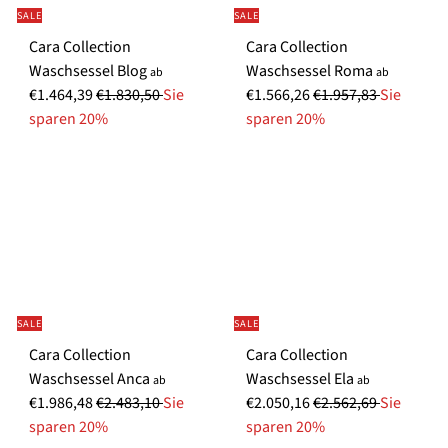
i
r
i
r
SALE
SALE
s
e
s
e
Cara Collection
Cara Collection
i
i
S
Waschsessel Blog
Waschsessel Roma
s
s
ab
ab
N
N
o
€1.464,39
€1.830,50
Sie
€1.566,26
€1.957,83
Sie
o
o
n
sparen 20%
sparen 20%
r
r
d
m
m
e
a
a
r
l
l
p
e
e
r
r
r
e
P
P
i
r
r
s
SALE
SALE
e
e
Cara Collection
Cara Collection
i
i
Waschsessel Anca
Waschsessel Ela
s
s
ab
ab
N
N
€1.986,48
€2.483,10
Sie
€2.050,16
€2.562,69
Sie
o
o
sparen 20%
sparen 20%