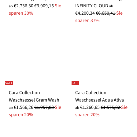
N
€2.736,30
€3.909,15
Sie
INFINITY CLOUD
ab
ab
o
N
sparen 30%
€4.200,34
€6.650,41
Sie
r
o
sparen 37%
m
r
a
m
l
a
e
l
r
e
P
r
r
P
e
r
SALE
SALE
i
e
Cara Collection
Cara Collection
s
i
S
Waschsessel Gram Wash
Waschsessel Aqua Ativa
s
N
N
o
€1.566,26
€1.957,83
Sie
€1.260,65
€1.575,82
Sie
ab
ab
o
o
n
sparen 20%
sparen 20%
r
r
d
m
m
e
a
a
r