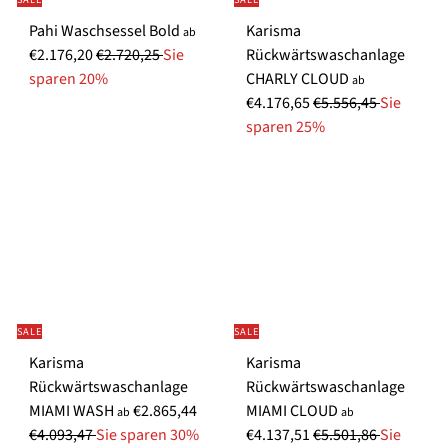
Pahi Waschsessel Bold
Karisma
ab
N
€2.176,20
€2.720,25
Sie
Rückwärtswaschanlage
o
sparen 20%
CHARLY CLOUD
ab
r
N
€4.176,65
€5.556,45
Sie
m
o
sparen 25%
a
r
l
m
e
a
r
l
P
e
r
r
e
P
i
r
SALE
SALE
s
e
Karisma
Karisma
i
Rückwärtswaschanlage
Rückwärtswaschanlage
s
N
MIAMI WASH
€2.865,44
MIAMI CLOUD
ab
ab
o
N
€4.093,47
Sie sparen 30%
€4.137,51
€5.501,86
Sie