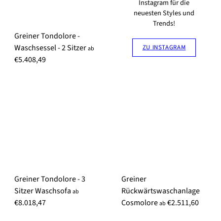
P
Instagram für die
neuesten Styles und
r
Trends!
e
Greiner Tondolore -
i
Waschsessel - 2 Sitzer
ZU INSTAGRAM
s
ab
€5.408,49
Greiner Tondolore - 3
Greiner
Sitzer Waschsofa
Rückwärtswaschanlage
ab
€8.018,47
Cosmolore
€2.511,60
ab