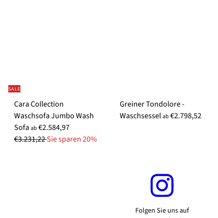
r
r
m
m
a
a
l
l
e
e
r
r
P
P
r
r
SALE
e
e
Cara Collection
Greiner Tondolore -
i
i
Waschsofa Jumbo Wash
Waschsessel
€2.798,52
s
s
ab
N
Sofa
€2.584,97
ab
o
€3.231,22
Sie sparen 20%
r
m
a
l
e
r
Folgen Sie uns auf