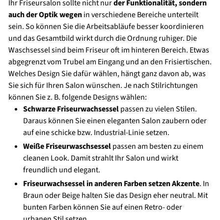
Ihr Friseursalon sollte nicht nur
der Funktionalität, sondern
s
auch der Optik wegen
in verschiedene Bereiche unterteilt
sein. So können Sie die Arbeitsabläufe besser koordinieren
und das Gesamtbild wirkt durch die Ordnung ruhiger. Die
Waschsessel sind beim Friseur oft im hinteren Bereich. Etwas
abgegrenzt vom Trubel am Eingang und an den Frisiertischen.
Welches Design Sie dafür wählen, hängt ganz davon ab, was
Sie sich für Ihren Salon wünschen. Je nach Stilrichtungen
können Sie z. B. folgende Designs wählen:
Schwarze Friseurwachsessel
passen zu vielen Stilen.
Daraus können Sie einen eleganten Salon zaubern oder
auf eine schicke bzw. Industrial-Linie setzen.
Weiße Friseurwaschsessel
passen am besten zu einem
cleanen Look. Damit strahlt Ihr Salon und wirkt
freundlich und elegant.
Friseurwachsessel in anderen Farben setzen Akzente
. In
Braun oder Beige halten Sie das Design eher neutral. Mit
bunten Farben können Sie auf einen Retro- oder
urbanen Stil setzen.