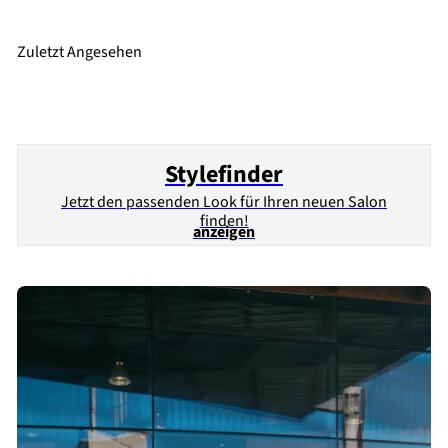
l
p
e
r
Zuletzt Angesehen
r
e
P
i
r
s
e
i
Stylefinder
s
Jetzt den passenden Look für Ihren neuen Salon
finden!
anzeigen