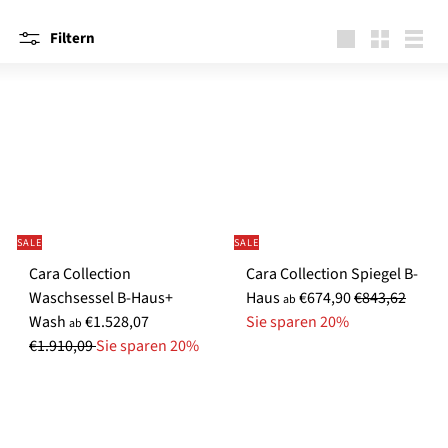
Filtern
groß
Klein
Liste
SALE
SALE
Cara Collection
Cara Collection Spiegel B-
S
N
Waschsessel B-Haus+
Haus
€674,90
€843,62
ab
S
N
o
o
Wash
€1.528,07
Sie sparen 20%
ab
o
o
n
r
€1.910,09
Sie sparen 20%
n
r
d
m
d
m
e
a
e
a
r
l
r
l
p
e