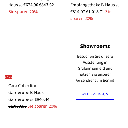
S
N
S
Haus
€674,90
€843,62
Empfangstheke B-Haus
s
s
ab
ab
o
o
N
o
Sie sparen 20%
€814,97
€1.018,71
Sie
n
r
o
n
sparen 20%
d
m
r
d
e
a
m
e
r
l
a
r
Showrooms
p
e
l
p
r
r
e
r
Besuchen Sie unsere
e
P
r
e
Ausstellung in
i
r
P
i
Grafenrheinfeld und
s
e
r
s
nutzen Sie unseren
SALE
i
e
Außendienst in Berlin!
Cara Collection
s
i
Garderobe B-Haus
s
WEITERE INFOS
S
N
Garderobe
€840,44
ab
o
o
€1.050,55
Sie sparen 20%
n
r
d
m
e
a