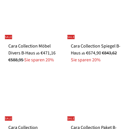
r
l
p
e
r
r
e
P
i
r
SALE
SALE
s
e
Cara Collection Möbel
Cara Collection Spiegel B-
i
S
N
S
N
Divers B-Haus
€471,16
Haus
€674,90
€843,62
s
ab
ab
o
o
o
o
€588,95
Sie sparen 20%
Sie sparen 20%
n
r
n
r
d
m
d
m
e
a
e
a
r
l
r
l
p
e
p
e
r
r
r
r
e
P
e
P
i
r
i
r
SALE
SALE
s
e
s
e
Cara Collection
Cara Collection Paket B-
i
i