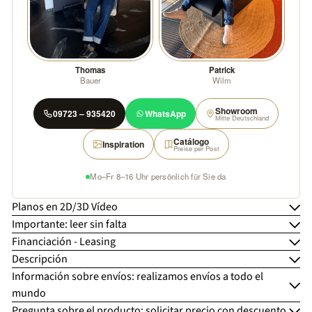
Thomas
Patrick
Bauer
Wilm
Showroom
09723 – 935420
WhatsApp
Mitte Deutschland
Catálogo
Inspiration
Preise per Post
Mo–Fr 8–16 Uhr persönlich für Sie da
Planos en 2D/3D Vídeo
Importante: leer sin falta
Financiación - Leasing
Descripción
Información sobre envíos: realizamos envíos a todo el
mundo
Pregunta sobre el producto: solicitar precio con descuento