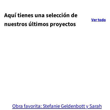
c
c
i
i
Aquí tienes una selección de
o
o
Ver todo
e
n
nuestros últimos proyectos
s
o
p
r
e
m
c
a
i
l
a
l
Obra favorita: Stefanie Geldenbott y Sarah