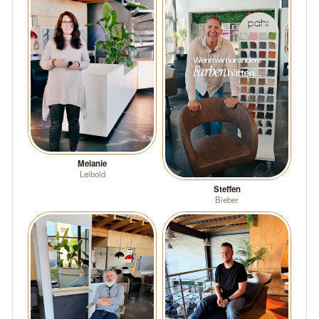
Melanie
Leibold
Steffen
Bieber