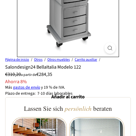
Página de inicio
Otros
Otros muebles
Carrito auxiliar
Salondesign24 BellaItalia Modelo 122
Precio
Precio
Precio
€310,20
€284,35
a partir de
normal
especial
Ahorra 8%
Más
gastos de envío
y 19 % de IVA.
Plazo de entrega: 7-10 días laborables
Añadir al carrito
Lassen Sie sich
persönlich
beraten