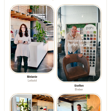
Melanie
Leibold
Steffen
Bieber