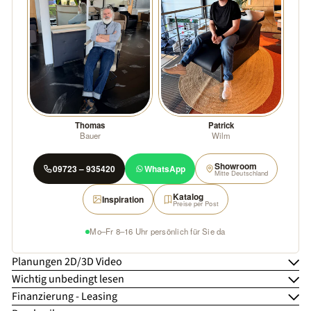
Thomas
Patrick
Bauer
Wilm
Showroom
09723 – 935420
WhatsApp
Mitte Deutschland
Katalog
Inspiration
Preise per Post
Mo–Fr 8–16 Uhr persönlich für Sie da
Planungen 2D/3D Video
Wichtig unbedingt lesen
Finanzierung - Leasing