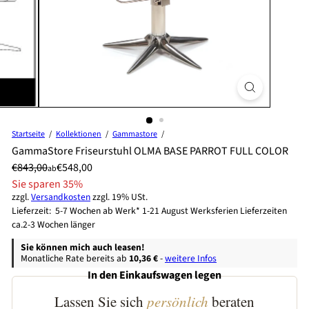
Startseite
Kollektionen
Gammastore
GammaStore Friseurstuhl OLMA BASE PARROT FULL COLOR
Preis
Normaler
Sonderpreis
€843,00
€548,00
ab
Preis
Sie sparen 35%
zzgl.
Versandkosten
zzgl. 19% USt.
Lieferzeit: 5-7 Wochen ab Werk* 1-21 August Werksferien Lieferzeiten
ca.2-3 Wochen länger
Sie können mich auch leasen!
Monatliche Rate bereits ab
10,36 €
-
weitere Infos
In den Einkaufswagen legen
Lassen Sie sich
persönlich
beraten