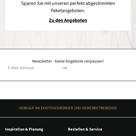
Sparen Sie mit unseren perfekt abgestimmten
Paketangeboten.
Zu den Angeboten
Newsletter - keine Angebote verpassen!
Abonnieren
E-
Mail-
Adresse
VERKAUF AN EXISTENZGRÜNDER UND GEWERBETREIBENDE
Inspiration & Planung
Bestellen & Service