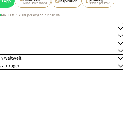
tsApp
Inspiration
Mitte Deutschland
Preise per Post
Mo–Fr 8–16 Uhr persönlich für Sie da
n weltweit
s anfragen