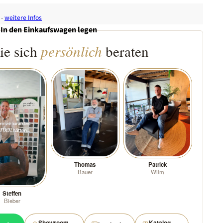
-
weitere Infos
In den Einkaufswagen legen
ie sich
persönlich
beraten
Thomas
Patrick
Bauer
Wilm
Steffen
Bieber
Showroom
Katalog