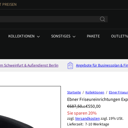
T PREISEN
KOLLEKTIONEN
SONSTIGES
PAKETE
OUTLET
 Schweinfurt & Außendienst Berlin
Angebote für Businessplan & Fi
Startseite
Kollektionen
Ebner Friseu
Ebner Friseureinrichtungen Ex
Preis
Normaler
Sonderpreis
€687,50
€550,00
ab
Preis
Sie sparen 20%
zzgl.
Versandkosten
zzgl. 19% USt.
Lieferzeit: 7-10 Werktage