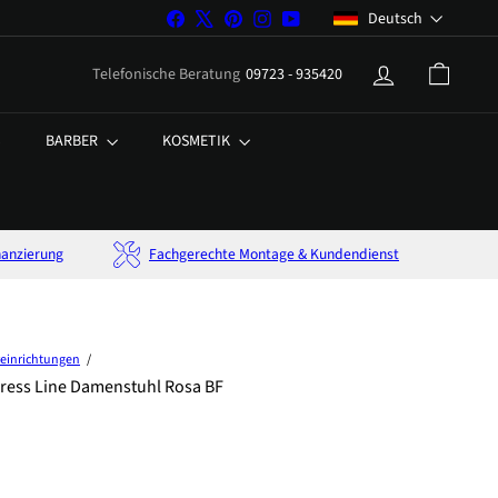
Sprache
Deutsch
Facebook
X
Pinterest
Instagram
YouTube
Telefonische Beratung
09723 - 935420
%
BARBER
KOSMETIK
nanzierung
Fachgerechte Montage & Kundendienst
reinrichtungen
press Line Damenstuhl Rosa BF