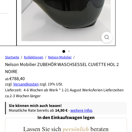
Startseite
Kollektionen
Nelson Mobilier
Nelson Mobilier ZUBEHÖR WASCHSESSEL CUVETTE HOL 2
NOIRE
Preis
Normaler
€788,40
ab
zzgl.
Versandkosten
zzgl. 19% USt.
Preis
Lieferzeit: 4-6 Wochen ab Werk * 1-21 August Werksferien Lieferzeiten
ca.2-3 Wochen länger
Sie können mich auch leasen!
Monatliche Rate bereits ab
14,90 €
-
weitere Infos
In den Einkaufswagen legen
Lassen Sie sich
persönlich
beraten