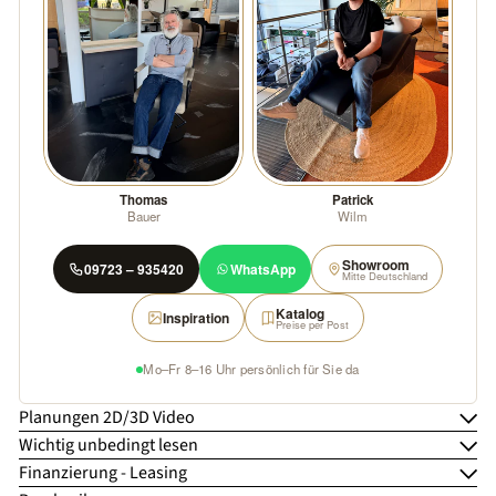
Thomas
Patrick
Bauer
Wilm
Showroom
09723 – 935420
WhatsApp
Mitte Deutschland
Katalog
Inspiration
Preise per Post
Mo–Fr 8–16 Uhr persönlich für Sie da
Planungen 2D/3D Video
Wichtig unbedingt lesen
Finanzierung - Leasing