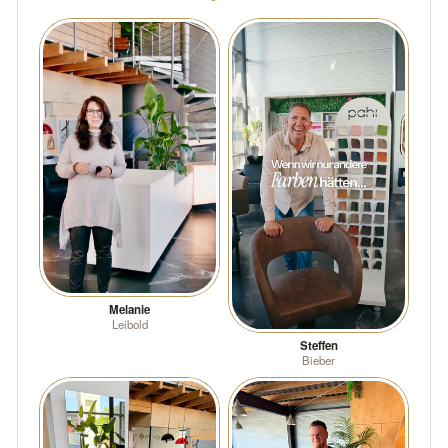
Melanie
Leibold
Steffen
Bieber