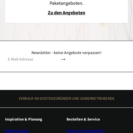
Paketangeboten.
Zu den Angeboten
Newsletter - keine Angebote verpassen!
Abonnieren
E-
Mail-
Adresse
VERKAUF AN EXISTENZGRÜNDER UND GEWERBETREIBENDE
Inspiration & Planung
Bestellen & Service
Referenzsalons
Showroom Schweinfurt