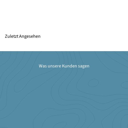
Nelson Mobilier ZUBEHÖR WASCHSESSEL CUVETTE
HOL 2 NOIRE
€788,40
ab
Zuletzt Angesehen
Was unsere Kunden sagen
★★★★★
Ich bin seit 12 Jahren treue Stammkundin. Großer Showroom, klasse
Berartung und Service. Sehr lobenswert ist auch der Support, der
einen bei jeden Anliegen weiterhilft. Die Produkte sind sehr
hochwertig. Nach 12 Jahren täglichen Einsatz, sind am Leder kaum
Gebrauchsspruchen zu finden.Kurz um: Ich werde meine nächste
Einrichtung wieder hier kaufen!