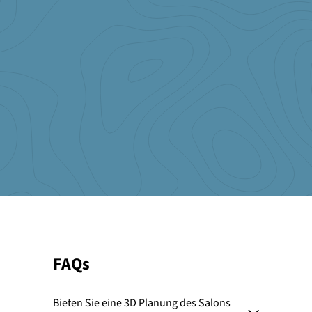
Ich bin seit 12 Jahren treue Stammkundin. Großer Showroom, klasse
Berartung und Service. Sehr lobenswert ist auch der Support, der
einen bei jeden Anliegen weiterhilft. Die Produkte sind sehr
hochwertig. Nach 12 Jahren täglichen Einsatz, sind am Leder kaum
Gebrauchsspruchen zu finden.Kurz um: Ich werde meine nächste
Einrichtung wieder hier kaufen!
Nina Obermeyer
http://www.haar-kult.com/
FAQs
Bieten Sie eine 3D Planung des Salons