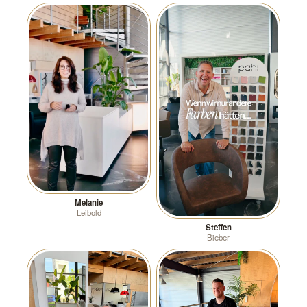
Melanie
Leibold
Steffen
Bieber