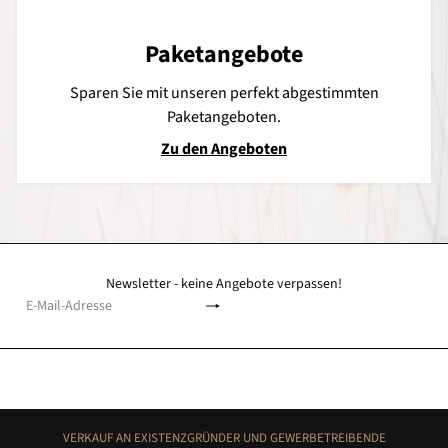
Paketangebote
Sparen Sie mit unseren perfekt abgestimmten
Paketangeboten.
Zu den Angeboten
Newsletter - keine Angebote verpassen!
Abonnieren
E-
Mail-
Adresse
VERKAUF AN EXISTENZGRÜNDER UND GEWERBETREIBENDE