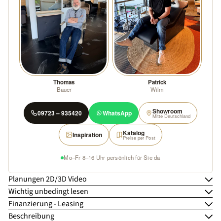
Thomas
Patrick
Bauer
Wilm
Showroom
09723 – 935420
WhatsApp
Mitte Deutschland
Katalog
Inspiration
Preise per Post
Mo–Fr 8–16 Uhr persönlich für Sie da
Planungen 2D/3D Video
Wichtig unbedingt lesen
Finanzierung - Leasing
Beschreibung