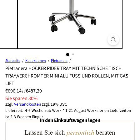
Startseite
Kollektionen
Pietranera
Pietranera HOCKER RIDER TRAY MIT TECHNISCHE TISCH
TRAY,VERCHROMTER MINI ALU FUSS UND ROLLEN, MIT GAS
LIFT
Preis
Normaler
Sonderpreis
€696,14
€487,29
ab
Preis
Sie sparen 30%
zzgl.
Versandkosten
zzgl. 19% USt.
Lieferzeit: 4-6 Wochen ab Werk * 1-21 August Werksferien Lieferzeiten
ca.2-3 Wochen länger
In den Einkaufswagen legen
Lassen Sie sich
persönlich
beraten