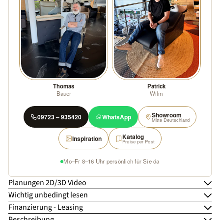
Thomas
Patrick
Bauer
Wilm
Showroom
09723 – 935420
WhatsApp
Mitte Deutschland
Katalog
Inspiration
Preise per Post
Mo–Fr 8–16 Uhr persönlich für Sie da
Planungen 2D/3D Video
Wichtig unbedingt lesen
Finanzierung - Leasing
Beschreibung