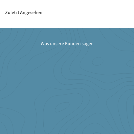
Zuletzt Angesehen
Was unsere Kunden sagen
★★★★★
Ich bin seit 12 Jahren treue Stammkundin. Großer Showroom, klasse
Berartung und Service. Sehr lobenswert ist auch der Support, der
einen bei jeden Anliegen weiterhilft. Die Produkte sind sehr
hochwertig. Nach 12 Jahren täglichen Einsatz, sind am Leder kaum
Gebrauchsspruchen zu finden.Kurz um: Ich werde meine nächste
Einrichtung wieder hier kaufen!
Nina Obermeyer
http://www.haar-kult.com/