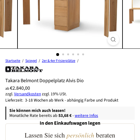
Startseite
Spiegel
2er & 4er Frisierplätze
Takara Belmont Doppelplatz Alvis Dio
Preis
Normaler
€2.840,00
ab
zzgl.
Versandkosten
zzgl. 19% USt.
Preis
Lieferzeit: 3-18 Wochen ab Werk - abhängig Farbe und Produkt
Sie können mich auch leasen!
Monatliche Rate bereits ab
53,68 €
-
weitere Infos
In den Einkaufswagen legen
Lassen Sie sich
persönlich
beraten