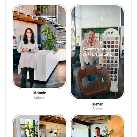
Melanie
Leibold
Steffen
Bieber