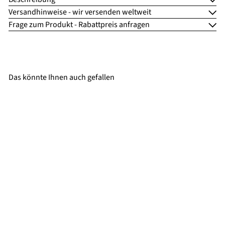
Versandhinweise - wir versenden weltweit
Frage zum Produkt - Rabattpreis anfragen
Das könnte Ihnen auch gefallen
Takara Belmont Doppelplatz
Alvis Dio
€2.840,00
ab