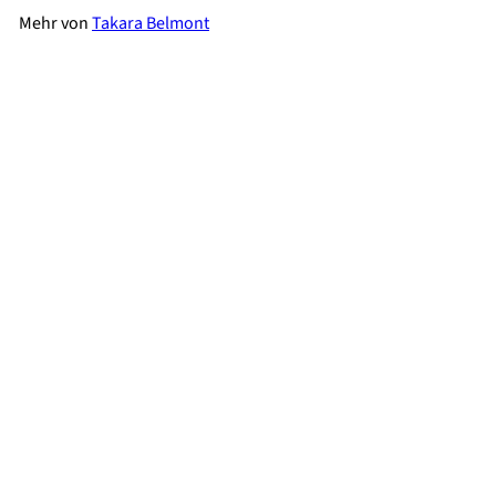
Mehr von
Takara Belmont
Takara Belmont Doppelplatz Alvis Dio
€2.840,00
ab